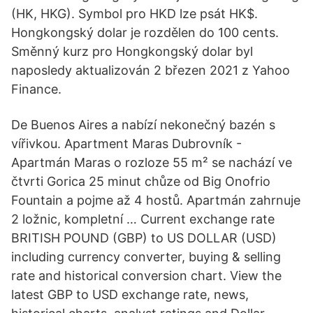
(HK, HKG). Symbol pro HKD lze psát HK$.
Hongkongský dolar je rozdělen do 100 cents.
Směnný kurz pro Hongkongský dolar byl
naposledy aktualizován 2 březen 2021 z Yahoo
Finance.
De Buenos Aires a nabízí nekonečný bazén s
vířivkou. Apartment Maras Dubrovník -
Apartmán Maras o rozloze 55 m² se nachází ve
čtvrti Gorica 25 minut chůze od Big Onofrio
Fountain a pojme až 4 hostů. Apartmán zahrnuje
2 ložnic, kompletní … Current exchange rate
BRITISH POUND (GBP) to US DOLLAR (USD)
including currency converter, buying & selling
rate and historical conversion chart. View the
latest GBP to USD exchange rate, news,