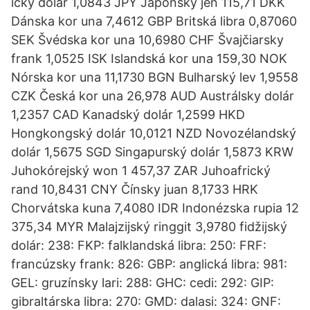
ický dolár 1,0843 JPY Japonský jen 115,71 DKK
Dánska kor una 7,4612 GBP Britská libra 0,87060
SEK Švédska kor una 10,6980 CHF Švajčiarsky
frank 1,0525 ISK Islandská kor una 159,30 NOK
Nórska kor una 11,1730 BGN Bulharský lev 1,9558
CZK Česká kor una 26,978 AUD Austrálsky dolár
1,2357 CAD Kanadský dolár 1,2599 HKD
Hongkongský dolár 10,0121 NZD Novozélandský
dolár 1,5675 SGD Singapurský dolár 1,5873 KRW
Juhokórejský won 1 457,37 ZAR Juhoafrický
rand 10,8431 CNY Čínsky juan 8,1733 HRK
Chorvátska kuna 7,4080 IDR Indonézska rupia 12
375,34 MYR Malajzijský ringgit 3,9780 fidžijský
dolár: 238: FKP: falklandská libra: 250: FRF:
francúzsky frank: 826: GBP: anglická libra: 981:
GEL: gruzínsky lari: 288: GHC: cedi: 292: GIP:
gibraltárska libra: 270: GMD: dalasi: 324: GNF: