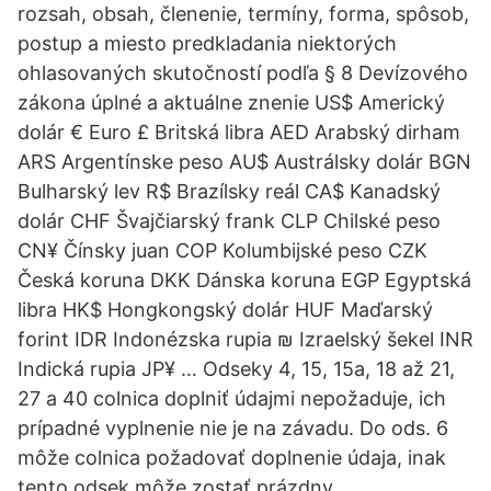
rozsah, obsah, členenie, termíny, forma, spôsob,
postup a miesto predkladania niektorých
ohlasovaných skutočností podľa § 8 Devízového
zákona úplné a aktuálne znenie US$ Americký
dolár € Euro £ Britská libra AED Arabský dirham
ARS Argentínske peso AU$ Austrálsky dolár BGN
Bulharský lev R$ Brazílsky reál CA$ Kanadský
dolár CHF Švajčiarský frank CLP Chilské peso
CN¥ Čínsky juan COP Kolumbijské peso CZK
Česká koruna DKK Dánska koruna EGP Egyptská
libra HK$ Hongkongský dolár HUF Maďarský
forint IDR Indonézska rupia ₪ Izraelský šekel INR
Indická rupia JP¥ … Odseky 4, 15, 15a, 18 až 21,
27 a 40 colnica doplniť údajmi nepožaduje, ich
prípadné vyplnenie nie je na závadu. Do ods. 6
môže colnica požadovať doplnenie údaja, inak
tento odsek môže zostať prázdny.