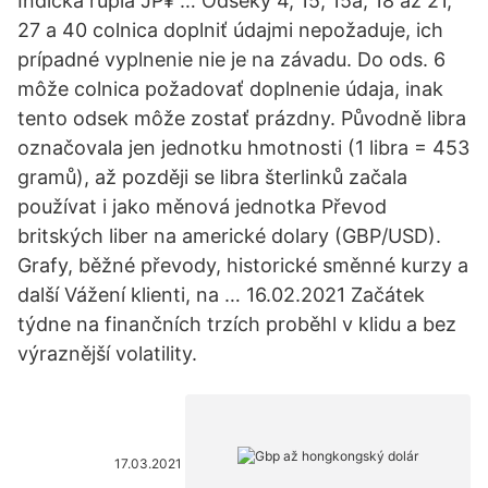
Indická rupia JP¥ … Odseky 4, 15, 15a, 18 až 21,
27 a 40 colnica doplniť údajmi nepožaduje, ich
prípadné vyplnenie nie je na závadu. Do ods. 6
môže colnica požadovať doplnenie údaja, inak
tento odsek môže zostať prázdny. Původně libra
označovala jen jednotku hmotnosti (1 libra = 453
gramů), až později se libra šterlinků začala
používat i jako měnová jednotka Převod
britských liber na americké dolary (GBP/USD).
Grafy, běžné převody, historické směnné kurzy a
další Vážení klienti, na … 16.02.2021 Začátek
týdne na finančních trzích proběhl v klidu a bez
výraznější volatility.
17.03.2021