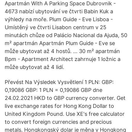
Apartmán With A Parking Space Dubrovnik -
4673 nabízí ubytování ve čtvrti Babin Kuk a
výhledy na moře. Plum Guide - Eve Lisboa -
Umístěný ve čtvrti Lisabon centrum v 25
minutách chůze od Palácio Nacional da Ajuda, 50
m² apartmán Apartmán Plum Guide - Eve se
může ubytovat až 4 hostů. … 30 m² apartmán
Bpm - Apartment Architect zahrnuje 1 ložnic a
může ubytovat až 4 lidí.
Převést Na Výsledek Vysvětlení 1 PLN: GBP:
0,19086 GBP: 1 PLN = 0,19086 GBP dne
24.02.2021 HKD to GBP currency converter. Get
live exchange rates for Hong Kong Dollar to
United Kingdom Pound. Use XE's free calculator
to convert foreign currencies and precious
metals. Hongkongský dolar je měna v Hongkong