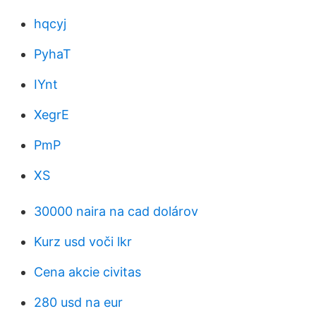
hqcyj
PyhaT
IYnt
XegrE
PmP
XS
30000 naira na cad dolárov
Kurz usd voči lkr
Cena akcie civitas
280 usd na eur