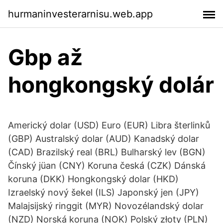
hurmaninvesterarnisu.web.app
Gbp až
hongkongský dolár
Americký dolar (USD) Euro (EUR) Libra šterlinků
(GBP) Australský dolar (AUD) Kanadský dolar
(CAD) Brazilský real (BRL) Bulharský lev (BGN)
Čínský jüan (CNY) Koruna česká (CZK) Dánská
koruna (DKK) Hongkongský dolar (HKD)
Izraelský nový šekel (ILS) Japonský jen (JPY)
Malajsijský ringgit (MYR) Novozélandský dolar
(NZD) Norská koruna (NOK) Polský złoty (PLN)