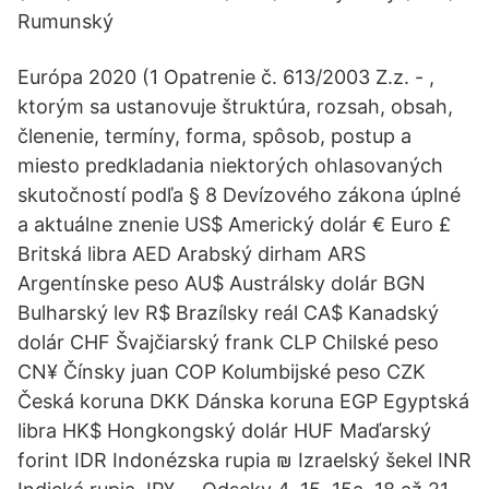
Rumunský
Európa 2020 (1 Opatrenie č. 613/2003 Z.z. - ,
ktorým sa ustanovuje štruktúra, rozsah, obsah,
členenie, termíny, forma, spôsob, postup a
miesto predkladania niektorých ohlasovaných
skutočností podľa § 8 Devízového zákona úplné
a aktuálne znenie US$ Americký dolár € Euro £
Britská libra AED Arabský dirham ARS
Argentínske peso AU$ Austrálsky dolár BGN
Bulharský lev R$ Brazílsky reál CA$ Kanadský
dolár CHF Švajčiarský frank CLP Chilské peso
CN¥ Čínsky juan COP Kolumbijské peso CZK
Česká koruna DKK Dánska koruna EGP Egyptská
libra HK$ Hongkongský dolár HUF Maďarský
forint IDR Indonézska rupia ₪ Izraelský šekel INR