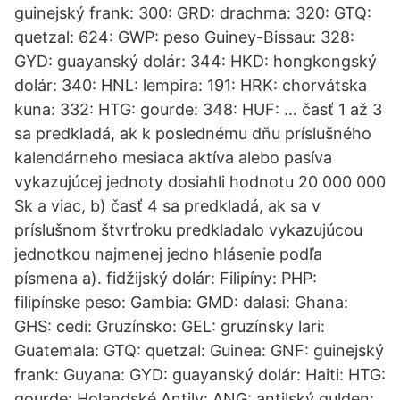
guinejský frank: 300: GRD: drachma: 320: GTQ:
quetzal: 624: GWP: peso Guiney-Bissau: 328:
GYD: guayanský dolár: 344: HKD: hongkongský
dolár: 340: HNL: lempira: 191: HRK: chorvátska
kuna: 332: HTG: gourde: 348: HUF: … časť 1 až 3
sa predkladá, ak k poslednému dňu príslušného
kalendárneho mesiaca aktíva alebo pasíva
vykazujúcej jednoty dosiahli hodnotu 20 000 000
Sk a viac, b) časť 4 sa predkladá, ak sa v
príslušnom štvrťroku predkladalo vykazujúcou
jednotkou najmenej jedno hlásenie podľa
písmena a). fidžijský dolár: Filipíny: PHP:
filipínske peso: Gambia: GMD: dalasi: Ghana:
GHS: cedi: Gruzínsko: GEL: gruzínsky lari:
Guatemala: GTQ: quetzal: Guinea: GNF: guinejský
frank: Guyana: GYD: guayanský dolár: Haiti: HTG:
gourde: Holandské Antily: ANG: antilský gulden: