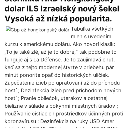
dolar ILS Izraelský nový šekel
Vysoká až nízká popularita.
Tabuľka všetkých
mien s uvedením
kurzu k americkému doláru. Ako hovorí klasik:
„To je také zlé, až je to dobré,“ tak podobne to
funguje aj s La Défense. Je to zaujímavá chuť,
keď sa z tejto modernej štvrte v priebehu pár
minút ponoríte opäť do historických uličiek.
Zapečatenie izieb po upratovaní až do príchodu
hostí ; Dezinfekcia izieb pred príchodom nových
hostí ; Pranie obliečok, uterákov a ostatnej
bielizne v súlade s pokynmi miestnych úradov ;
Používanie čistiacich prostriedkov účinných proti
koronavírusu ; Dezinfekcia na ruky USD Amer