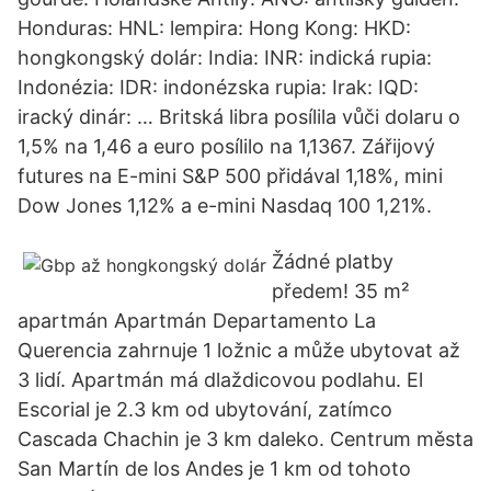
Honduras: HNL: lempira: Hong Kong: HKD:
hongkongský dolár: India: INR: indická rupia:
Indonézia: IDR: indonézska rupia: Irak: IQD:
iracký dinár: … Britská libra posílila vůči dolaru o
1,5% na 1,46 a euro posílilo na 1,1367. Zářijový
futures na E-mini S&P 500 přidával 1,18%, mini
Dow Jones 1,12% a e-mini Nasdaq 100 1,21%.
Žádné platby
předem! 35 m²
apartmán Apartmán Departamento La
Querencia zahrnuje 1 ložnic a může ubytovat až
3 lidí. Apartmán má dlaždicovou podlahu. El
Escorial je 2.3 km od ubytování, zatímco
Cascada Chachin je 3 km daleko. Centrum města
San Martín de los Andes je 1 km od tohoto