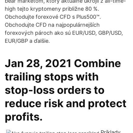
bear marketom, ktorý aktuálne ukrojil z all-time-
high tejto kryptomeny približne 80 %.
Obchodujte forexové CFD s Plus500™.
Obchodujte CFD na najpopulárnejších
forexových pároch ako sú EUR/USD, GBP/USD,
EUR/GBP a ďalšie.
Jan 28, 2021 Combine
trailing stops with
stop-loss orders to
reduce risk and protect
profits.
Príklady