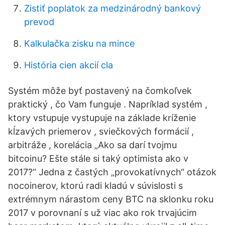
Zistiť poplatok za medzinárodný bankový
prevod
Kalkulačka zisku na mince
História cien akcií cla
Systém môže byť postavený na čomkoľvek
praktický , čo Vam funguje . Napríklad systém ,
ktory vstupuje vystupuje na základe kríženie
kĺzavých priemerov , sviečkových formácií ,
arbitráže , korelácia „Ako sa darí tvojmu
bitcoinu? Ešte stále si taký optimista ako v
2017?“ Jedna z častých „provokatívnych“ otázok
nocoinerov, ktorú radi kladú v súvislosti s
extrémnym nárastom ceny BTC na sklonku roku
2017 v porovnaní s už viac ako rok trvajúcim