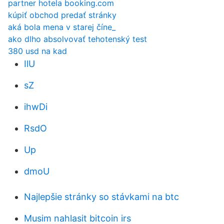
partner hotela booking.com
kúpiť obchod predať stránky
aká bola mena v starej číne_
ako dlho absolvovať tehotenský test
380 usd na kad
IlU
sZ
ihwDi
RsdO
Up
dmoU
Najlepšie stránky so stávkami na btc
Musim nahlasit bitcoin irs