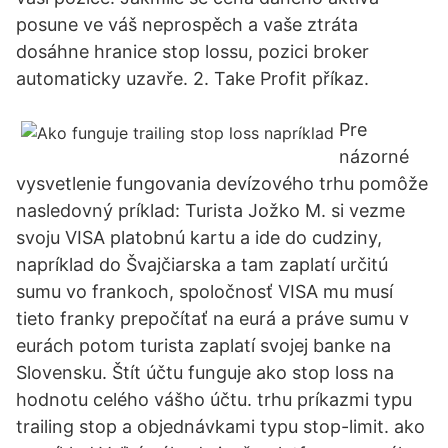
posune ve váš neprospěch a vaše ztráta
dosáhne hranice stop lossu, pozici broker
automaticky uzavře. 2. Take Profit příkaz.
Pre
názorné
vysvetlenie fungovania devízového trhu pomôže
nasledovný príklad: Turista Jožko M. si vezme
svoju VISA platobnú kartu a ide do cudziny,
napríklad do Švajčiarska a tam zaplatí určitú
sumu vo frankoch, spoločnosť VISA mu musí
tieto franky prepočítať na eurá a práve sumu v
eurách potom turista zaplatí svojej banke na
Slovensku. Štít účtu funguje ako stop loss na
hodnotu celého vášho účtu. trhu príkazmi typu
trailing stop a objednávkami typu stop-limit. ako