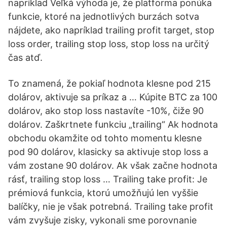
napríklad Veľká výhoda je, že platforma ponúka
funkcie, ktoré na jednotlivých burzách sotva
nájdete, ako napríklad trailing profit target, stop
loss order, trailing stop loss, stop loss na určitý
čas atď.
To znamená, že pokiaľ hodnota klesne pod 215
dolárov, aktivuje sa príkaz a … Kúpite BTC za 100
dolárov, ako stop loss nastavíte -10%, čiže 90
dolárov. Zaškrtnete funkciu „trailing“ Ak hodnota
obchodu okamžite od tohto momentu klesne
pod 90 dolárov, klasicky sa aktivuje stop loss a
vám zostane 90 dolárov. Ak však začne hodnota
rásť, trailing stop loss … Trailing take profit: Je
prémiová funkcia, ktorú umožňujú len vyššie
balíčky, nie je však potrebná. Trailing take profit
vám zvyšuje zisky, vykonali sme porovnanie