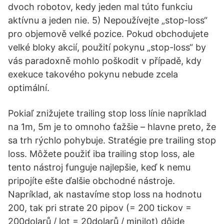
dvoch robotov, kedy jeden mal túto funkciu
aktívnu a jeden nie. 5) Nepoužívejte „stop-loss“
pro objemově velké pozice. Pokud obchodujete
velké bloky akcií, použití pokynu „stop-loss“ by
vás paradoxně mohlo poškodit v případě, kdy
exekuce takového pokynu nebude zcela
optimální.
Pokiaľ znižujete trailing stop loss línie napríklad
na 1m, 5m je to omnoho ťažšie – hlavne preto, že
sa trh rýchlo pohybuje. Stratégie pre trailing stop
loss. Môžete použiť iba trailing stop loss, ale
tento nástroj funguje najlepšie, keď k nemu
pripojíte ešte ďalšie obchodné nástroje.
Napríklad, ak nastavíme stop loss na hodnotu
200, tak pri strate 20 pipov (= 200 tickov =
200dolarů / lot = 20dolarů / minilot) dôjde