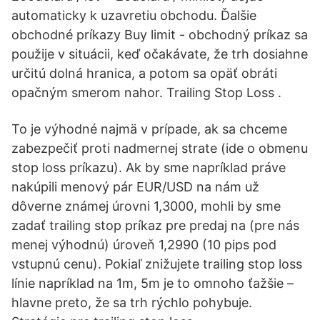
automaticky k uzavretiu obchodu. Ďalšie
obchodné príkazy Buy limit - obchodný príkaz sa
použije v situácii, keď očakávate, že trh dosiahne
určitú dolná hranica, a potom sa opäť obráti
opačným smerom nahor. Trailing Stop Loss .
To je výhodné najmä v prípade, ak sa chceme
zabezpečiť proti nadmernej strate (ide o obmenu
stop loss príkazu). Ak by sme napríklad práve
nakúpili menový pár EUR/USD na nám už
dôverne známej úrovni 1,3000, mohli by sme
zadať trailing stop príkaz pre predaj na (pre nás
menej výhodnú) úroveň 1,2990 (10 pips pod
vstupnú cenu). Pokiaľ znižujete trailing stop loss
línie napríklad na 1m, 5m je to omnoho ťažšie –
hlavne preto, že sa trh rýchlo pohybuje.