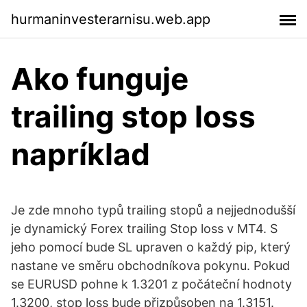
hurmaninvesterarnisu.web.app
Ako funguje
trailing stop loss
napríklad
Je zde mnoho typů trailing stopů a nejjednodušší
je dynamický Forex trailing Stop loss v MT4. S
jeho pomocí bude SL upraven o každý pip, který
nastane ve směru obchodníkova pokynu. Pokud
se EURUSD pohne k 1.3201 z počáteční hodnoty
1.3200, stop loss bude přizpůsoben na 1.3151.