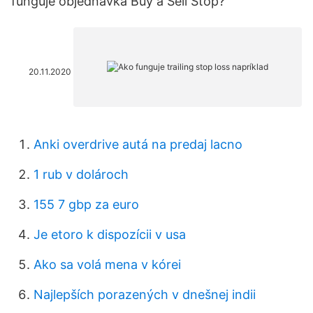
funguje objednávka Buy a Sell Stop?
20.11.2020
Anki overdrive autá na predaj lacno
1 rub v dolároch
155 7 gbp za euro
Je etoro k dispozícii v usa
Ako sa volá mena v kórei
Najlepších porazených v dnešnej indii