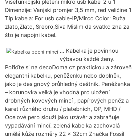
Višefunkcijski pleteni mikro usb kabel 2 u 1
Dimenzije: Vanjski promjer 3,5 mm, red veličine 1
Tip kabela: For usb cable-IP/Mirco Color: Ruža
zlato,Zlato, Srebro,Siva Mislim da svatko zna za
što je napojni kabel.
… Kabelka je povinnou
výbavou každé ženy.
Pořiďte si na decoDoma.cz praktickou a zároveň
elegantní kabelku, peněženku nebo doplněk,
jako je designový průhledný deštník. Peněženka
– korunovka velká je vhodná pro uložení
drobných kovových mincí , papírových peněz a
karet různého druhu / platebních, OP, MHD /
Ocelové pero slouží jako uzávěr a zabraňuje
vypadávání mincí. zelená kabelka zachovalá
umělá kůže rozměry 22 x 32cm Značka Fossil