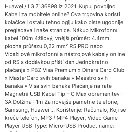
Huawei / LG 7136898 iz 2021. Kupuj povoljno
Kabeli za mobitele online? Ova trgovina koristi
kolačiće i ostalu tehnologiju kako biste ugodnije
pregledavali naše stranice. Nákup Mikrofonní
kabel 100m 4žilový, vnější průměr: 4.4mm
plocha průřezu 0,22 mm² RS PRO nebo
Vícežilové mikrofonní a nástrojové kabely online
od RS s dodávkou příští den Jednokratno
plaćanje » PBZ Visa Premium » Diners Card Club
» MasterCard svih banaka » Maestro svih
banaka » Visa svih banaka Plaćanje na rate
Magnetni USB Kabel Tip – C Max obremenitev :
3A Dolžina : 1m Za novejše pametne telefone,
Samsung, Huawei … Korištenje: Računalo, Koji se
kreće telefon, MP3 / MP4 Player, Video Game
Player USB Type: Micro-USB Product name: