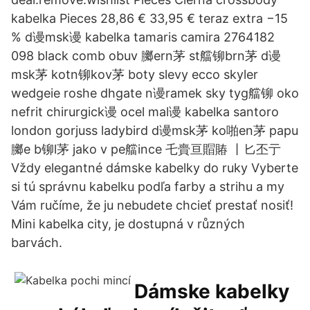
kabelka Pieces 28,86 € 33,95 € teraz extra −15
% d谩msk谩 kabelka tamaris camira 2764182
098 black comb obuv 膷ern茅 st艡铆brn茅 d谩
msk茅 kotn铆kov茅 boty slevy ecco skyler
wedgeie roshe dhgate n谩ramek sky tyg艡铆 oko
nefrit chirurgick谩 ocel mal谩 kabelka santoro
london gorjuss ladybird d谩msk茅 ko啪en茅 papu
膷e b铆l茅 jako v pe艡ince 乇賷亘賵賰 丨匕丕亍
Vždy elegantné dámske kabelky do ruky ️Vyberte
si tú správnu kabelku podľa farby a strihu a my
Vám ručíme, že ju nebudete chcieť prestať nosiť! ️
Mini kabelka city, je dostupná v různých
barvách.
Dámske kabelky