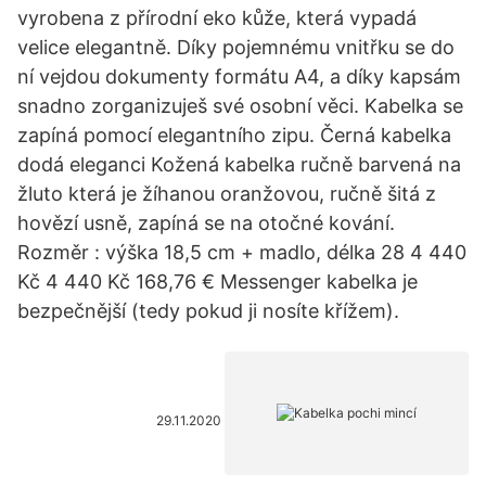
vyrobena z přírodní eko kůže, která vypadá
velice elegantně. Díky pojemnému vnitřku se do
ní vejdou dokumenty formátu A4, a díky kapsám
snadno zorganizuješ své osobní věci. Kabelka se
zapíná pomocí elegantního zipu. Černá kabelka
dodá eleganci Kožená kabelka ručně barvená na
žluto která je žíhanou oranžovou, ručně šitá z
hovězí usně, zapíná se na otočné kování.
Rozměr : výška 18,5 cm + madlo, délka 28 4 440
Kč 4 440 Kč 168,76 € Messenger kabelka je
bezpečnější (tedy pokud ji nosíte křížem).
29.11.2020