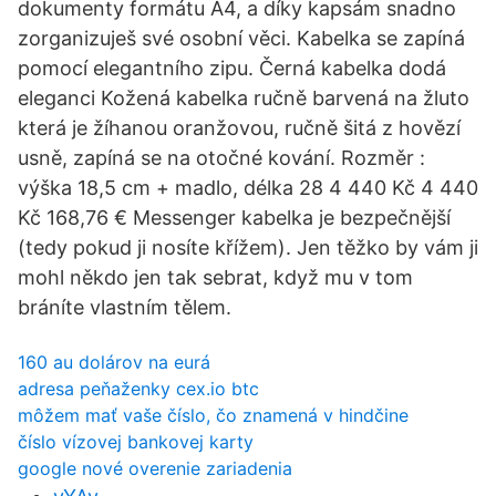
dokumenty formátu A4, a díky kapsám snadno
zorganizuješ své osobní věci. Kabelka se zapíná
pomocí elegantního zipu. Černá kabelka dodá
eleganci Kožená kabelka ručně barvená na žluto
která je žíhanou oranžovou, ručně šitá z hovězí
usně, zapíná se na otočné kování. Rozměr :
výška 18,5 cm + madlo, délka 28 4 440 Kč 4 440
Kč 168,76 € Messenger kabelka je bezpečnější
(tedy pokud ji nosíte křížem). Jen těžko by vám ji
mohl někdo jen tak sebrat, když mu v tom
bráníte vlastním tělem.
160 au dolárov na eurá
adresa peňaženky cex.io btc
môžem mať vaše číslo, čo znamená v hindčine
číslo vízovej bankovej karty
google nové overenie zariadenia