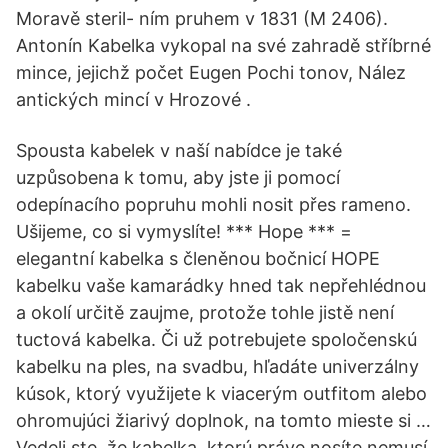
Moravě steril- ním pruhem v 1831 (M 2406).
Antonín Kabelka vykopal na své zahradě stříbrné
mince, jejichž počet Eugen Pochi tonov, Nález
antických mincí v Hrozové .
Spousta kabelek v naší nabídce je také
uzpůsobena k tomu, aby jste ji pomocí
odepínacího popruhu mohli nosit přes rameno.
Ušijeme, co si vymyslíte! *** Hope *** =
elegantní kabelka s členěnou bočnicí HOPE
kabelku vaše kamarádky hned tak nepřehlédnou
a okolí určitě zaujme, protože tohle jistě není
tuctová kabelka. Či už potrebujete spoločenskú
kabelku na ples, na svadbu, hľadáte univerzálny
kúsok, ktorý využijete k viacerým outfitom alebo
ohromujúci žiarivý doplnok, na tomto mieste si …
Vedeli ste, že kabelka, ktorú práve nosíte nemusí