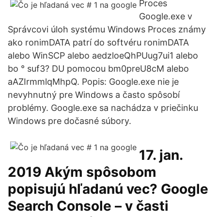
Proces
Google.exe v
Správcovi úloh systému Windows Proces známy
ako ronimDATA patrí do softvéru ronimDATA
alebo WinSCP alebo aedzloeQhPUug7ui1 alebo
bo ° suf3? DU pomocou bm0preU8cM alebo
aAZIrmmlqMhpQ. Popis: Google.exe nie je
nevyhnutný pre Windows a často spôsobí
problémy. Google.exe sa nachádza v priečinku
Windows pre dočasné súbory.
17. jan.
2019 Akým spôsobom
popisujú hľadanú vec? Google
Search Console – v časti