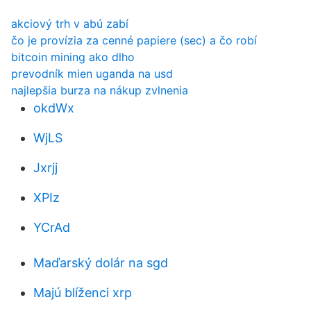
akciový trh v abú zabí
čo je provízia za cenné papiere (sec) a čo robí
bitcoin mining ako dlho
prevodník mien uganda na usd
najlepšia burza na nákup zvlnenia
okdWx
WjLS
Jxrjj
XPIz
YCrAd
Maďarský dolár na sgd
Majú blíženci xrp