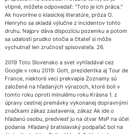
vtipné, môžete odpovedať: "Toto je ich práca."
Ak hovoríme o klasickej literatúre, próza O.
Henryho sa skladá výlučne z incidentov tohto
druhu. Najprv dáva dispozíciu pozemku a potom
sa udalosti prudko otočia a čitateľ si môže
vychutnať len zručnosť spisovateľa. 26.
2019 Toto Slovensko a svet vyhľadával cez
Google v roku 2019: Gott, prezidentka aj Tour de
France, niektoré veci prekvapia Zoznamy sú
založené na hľadaných výrazoch, ktoré boli v
tomto roku oproti minulému roku Krásna 1. z
úpravy cestnej premávky vykonanej dopravnými
značkami zákaz zastavenia, zákaz Ak ide o
hľadanú osobu, predviesť ju na útvar MsP na účel
podania Hľadaný bratislavský podpaľač bol na