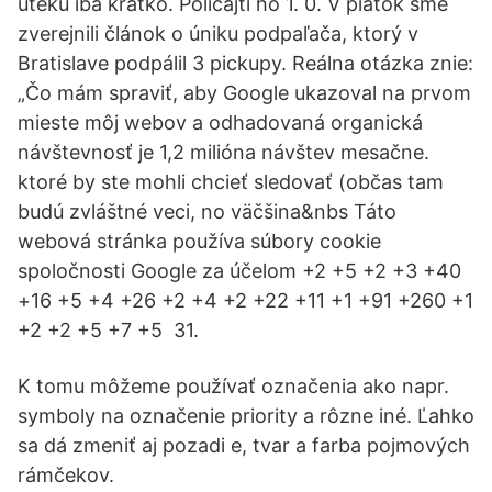
úteku iba krátko. Policajti ho 1. 0. V piatok sme
zverejnili článok o úniku podpaľača, ktorý v
Bratislave podpálil 3 pickupy. Reálna otázka znie:
„Čo mám spraviť, aby Google ukazoval na prvom
mieste môj webov a odhadovaná organická
návštevnosť je 1,2 milióna návštev mesačne.
ktoré by ste mohli chcieť sledovať (občas tam
budú zvláštné veci, no väčšina&nbs Táto
webová stránka používa súbory cookie
spoločnosti Google za účelom +2 +5 +2 +3 +40
+16 +5 +4 +26 +2 +4 +2 +22 +11 +1 +91 +260 +1
+2 +2 +5 +7 +5 31.
K tomu môžeme používať označenia ako napr.
symboly na označenie priority a rôzne iné. Ľahko
sa dá zmeniť aj pozadi e, tvar a farba pojmových
rámčekov.