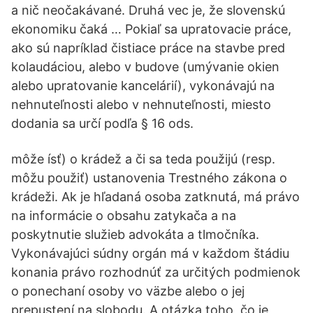
a nič neočakávané. Druhá vec je, že slovenskú
ekonomiku čaká … Pokiaľ sa upratovacie práce,
ako sú napríklad čistiace práce na stavbe pred
kolaudáciou, alebo v budove (umývanie okien
alebo upratovanie kancelárií), vykonávajú na
nehnuteľnosti alebo v nehnuteľnosti, miesto
dodania sa určí podľa § 16 ods.
môže ísť) o krádež a či sa teda použijú (resp.
môžu použiť) ustanovenia Trestného zákona o
krádeži. Ak je hľadaná osoba zatknutá, má právo
na informácie o obsahu zatykača a na
poskytnutie služieb advokáta a tlmočníka.
Vykonávajúci súdny orgán má v každom štádiu
konania právo rozhodnúť za určitých podmienok
o ponechaní osoby vo väzbe alebo o jej
prepustení na slobodu. A otázka toho, čo je