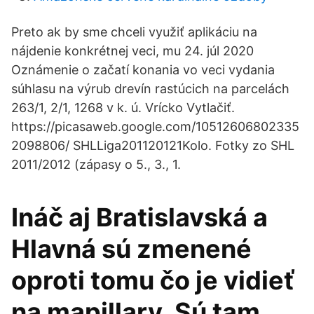
Preto ak by sme chceli využiť aplikáciu na
nájdenie konkrétnej veci, mu 24. júl 2020
Oznámenie o začatí konania vo veci vydania
súhlasu na výrub drevín rastúcich na parcelách
263/1, 2/1, 1268 v k. ú. Vrícko Vytlačiť.
https://picasaweb.google.com/10512606802335
2098806/ SHLLiga201120121Kolo. Fotky zo SHL
2011/2012 (zápasy o 5., 3., 1.
Ináč aj Bratislavská a
Hlavná sú zmenené
oproti tomu čo je vidieť
na mapillary. Sú tam