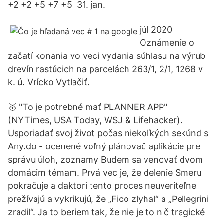
+2 +2 +5 +7 +5 31. jan.
júl 2020
Oznámenie o
začatí konania vo veci vydania súhlasu na výrub
drevín rastúcich na parcelách 263/1, 2/1, 1268 v
k. ú. Vrícko Vytlačiť.
🥇 "To je potrebné mať PLANNER APP"
(NYTimes, USA Today, WSJ & Lifehacker).
Usporiadať svoj život počas niekoľkých sekúnd s
Any.do - ocenené voľný plánovač aplikácie pre
správu úloh, zoznamy Budem sa venovať dvom
domácim témam. Prvá vec je, že delenie Smeru
pokračuje a daktorí tento proces neuveriteľne
prežívajú a vykrikujú, že „Fico zlyhal“ a „Pellegrini
zradil“. Ja to beriem tak, že nie je to nič tragické