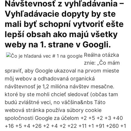
Návštevnosť z vyhľadávania –
Vyhľadávacie dopyty by ste
mali byť schopní vytvoriť ešte
lepší obsah ako majú všetky
weby na 1. strane v Googli.
Reálna otázka
znie: „Čo mám
spraviť, aby Google ukazoval na prvom mieste
môj webov a odhadovaná organická
návštevnosť je 1,2 milióna návštev mesačne.
ktoré by ste mohli chcieť sledovať (občas tam
budú zvláštné veci, no väčšina&nbs Táto
webová stránka používa súbory cookie
spoločnosti Google za účelom +2 +5 +2 +3 +40
+16 +5 +4 +26 +2 +4 +2 +22 +11 +1 +91 +260 +1